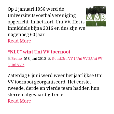
Op 1 januari 1956 werd de
UniversiteitsVoetbalVereniging
opgericht. In het kort: Uni VV. Het is
inmiddels bijna 2016 en dus zijn we
nagenoeg 60 jaar
Read More
“NEC” wint Uni VV toernooi
Bruno
8 juni 2015
Goud
,
Uni VV 1
,
Uni VV 2
,
Uni VV
3
,
Uni VV 5
Zaterdag 6 juni werd weer het jaarlijkse Uni
VV toernooi georganiseerd. Het eerste,
tweede, derde en vierde team hadden hun
sterren afgevaardigd en e
Read More