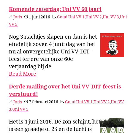
Komende zaterdag: Uni VV 60 jaar!
Joris
1 juni 2016
Goud
,
Uni VV 1
,
Uni VV 2
,
Uni VV 3
,
Uni
VV 5
Nog 3 nachtjes slapen en dan is het
eindelijk zover. 4 juni: dag van het
nu al onvergetelijke Uni VV-DIT-
feest ter ere van onze 60e
verjaardag bij de
Read More
Derde mailing over het Uni VV-DIT-feest is
verstuurd!
Joris
7 februari 2016
Goud
,
Uni VV 1
,
Uni VV 2
,
Uni VV
3
,
Uni VV 5
Het is 4 juni 2016. De zon schijnt, het
is een graadje of 25 en de lucht is