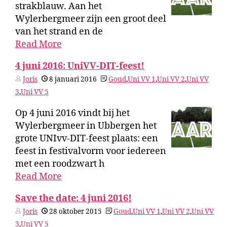
strakblauw. Aan het
Wylerbergmeer zijn een groot deel
van het strand en de
Read More
4 juni 2016: UniVV-DIT-feest!
Joris
8 januari 2016
Goud
,
Uni VV 1
,
Uni VV 2
,
Uni VV
3
,
Uni VV 5
Op 4 juni 2016 vindt bij het
Wylerbergmeer in Ubbergen het
grote UNIvv-DIT-feest plaats: een
feest in festivalvorm voor iedereen
met een roodzwart h
Read More
Save the date: 4 juni 2016!
Joris
28 oktober 2015
Goud
,
Uni VV 1
,
Uni VV 2
,
Uni VV
3
,
Uni VV 5