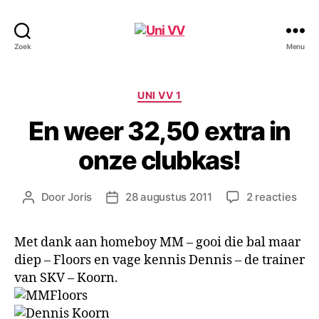
Uni
Zoek
Menu
VV
Categorieën
UNI VV 1
En weer 32,50 extra in
onze clubkas!
op
Door
Joris
28 augustus 2011
2 reacties
Berichtauteur
Berichtdatum
En
wee
Met dank aan homeboy MM – gooi die bal maar
32,
diep – Floors en vage kennis Dennis – de trainer
extr
in
van SKV – Koorn.
onz
club