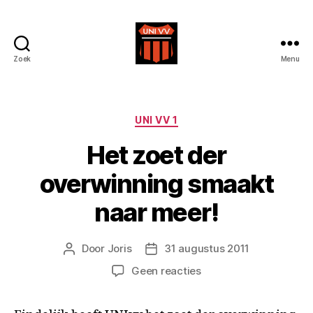
Zoek
Menu
Uni
VV
Categorieën
UNI VV 1
Het zoet der
overwinning smaakt
naar meer!
Door
Joris
31 augustus 2011
Berichtauteur
Berichtdatum
op
Geen reacties
Het
zoet