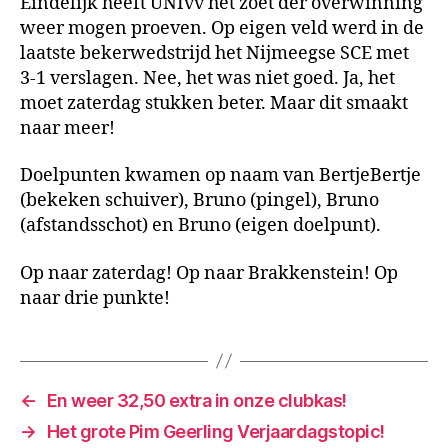
Eindelijk heeft UNIvv het zoet der overwinning
der
weer mogen proeven. Op eigen veld werd in de
overwinning
smaakt
laatste bekerwedstrijd het Nijmeegse SCE met
naar
3-1 verslagen. Nee, het was niet goed. Ja, het
meer!
moet zaterdag stukken beter. Maar dit smaakt
naar meer!
Doelpunten kwamen op naam van BertjeBertje
(bekeken schuiver), Bruno (pingel), Bruno
(afstandsschot) en Bruno (eigen doelpunt).
Op naar zaterdag! Op naar Brakkenstein! Op
naar drie punkte!
←
En weer 32,50 extra in onze clubkas!
→
Het grote Pim Geerling Verjaardagstopic!