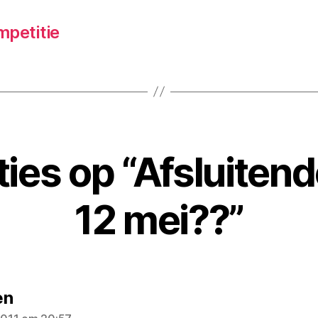
mpetitie
ties op “Afsluiten
12 mei??”
zegt:
en