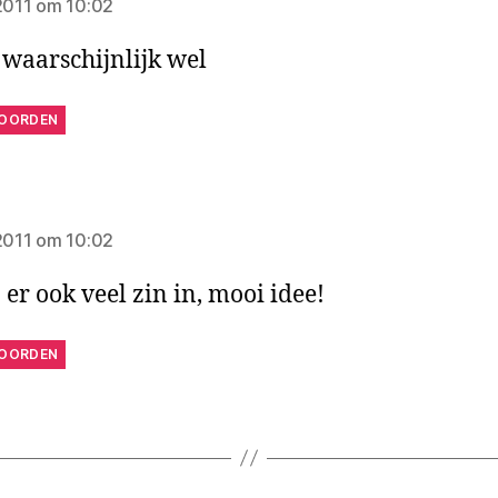
 2011 om 10:02
 waarschijnlijk wel
OORDEN
gt:
 2011 om 10:02
 er ook veel zin in, mooi idee!
OORDEN