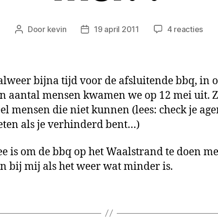
op
Door
kevin
19 april 2011
4 reacties
Berichtauteur
Berichtdatum
Afsl
BBQ
12
mei
 alweer bijna tijd voor de afsluitende bbq, in 
n aantal mensen kwamen we op 12 mei uit. Z
el mensen die niet kunnen (lees: check je ag
eten als je verhinderd bent…)
ee is om de bbq op het Waalstrand te doen me
n bij mij als het weer wat minder is.