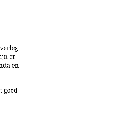
uitende
;
??
overleg
ijn er
enda en
t goed