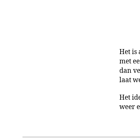
Het is
met ee
dan ve
laat w
Het id
weer e