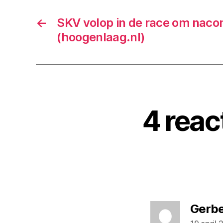
←
SKV volop in de race om naco
(hoogenlaag.nl)
4 reac
Gerb