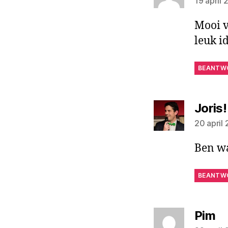
19 april
Mooi v
leuk i
BEANTW
Joris!
20 april
Ben wa
BEANTW
ze
Pim