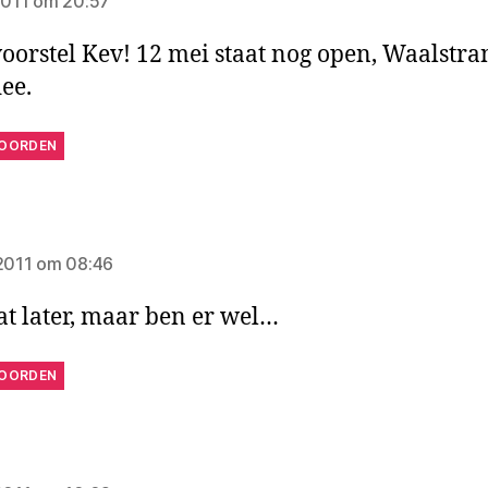
 2011 om 20:57
oorstel Kev! 12 mei staat nog open, Waalstra
dee.
OORDEN
zegt:
 2011 om 08:46
t later, maar ben er wel…
OORDEN
gt: