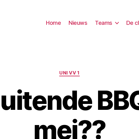
Home
Nieuws
Teams
De c
Categorieën
UNI VV 1
luitende BBQ
mei??