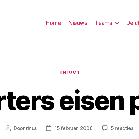
Home
Nieuws
Teams
De c
Categorieën
UNI VV 1
ters eisen 
o
Door
rinus
15 februari 2008
5 reacties
Berichtauteur
Berichtdatum
Su