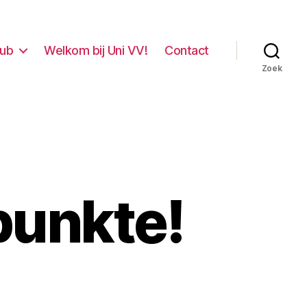
lub
Welkom bij Uni VV!
Contact
Zoek
punkte!
p
pporters