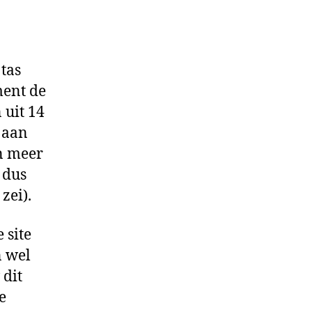
sen
nkte!
tas
ment de
 uit 14
 aan
n meer
 dus
zei).
 site
n wel
 dit
e