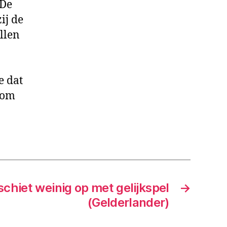
 De
ij de
llen
e dat
 om
schiet weinig op met gelijkspel
→
(Gelderlander)