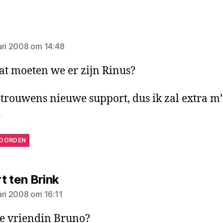
zegt:
o
ari 2008 om 14:48
at moeten we er zijn Rinus?
 trouwens nieuwe support, dus ik zal extra m’
…
OORDEN
zegt:
t ten Brink
ari 2008 om 16:11
e vriendin Bruno?