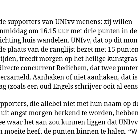
ei
pu
 de supporters van UNIvv menens: zij willen
middag om 16.15 uur met drie punten in de 
ichting huis wandelen. UNIvv, dat op dit mo
e plaats van de ranglijst bezet met 15 punten
ijden, treedt morgen op het heilige kunstgras
directe concurrent Redichem, dat twee punte
verzameld. Aanhaken of niet aanhaken, dat is
ag (zoals een oud Engels schrijver ooit al eens 
upporters, die allebei niet met hun naam op de
 uit angst morgen herkend te worden, hebbe
ee waar het aan zou kunnen liggen dat UNIvv
n moeite heeft de punten binnen te halen. “W