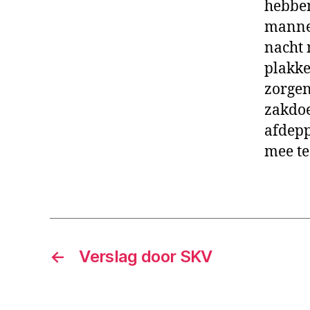
hebben
mannen
nacht 
plakke
zorgen
zakdoe
afdepp
mee t
←
Verslag door SKV