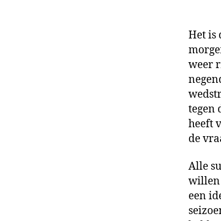
Het is
morgen
weer r
negend
wedstr
tegen 
heeft 
de vra
Alle s
willen
een id
seizoe