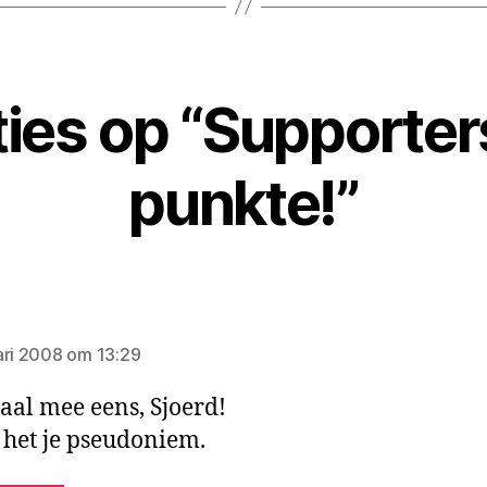
ties op “Supporter
punkte!”
egt:
ari 2008 om 13:29
al mee eens, Sjoerd!
 het je pseudoniem.