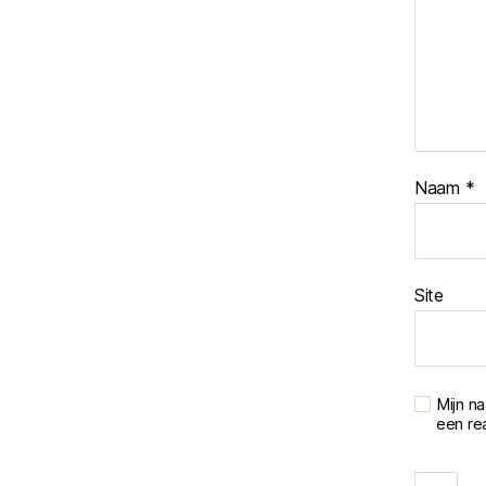
Naam
*
Site
Mijn n
een rea