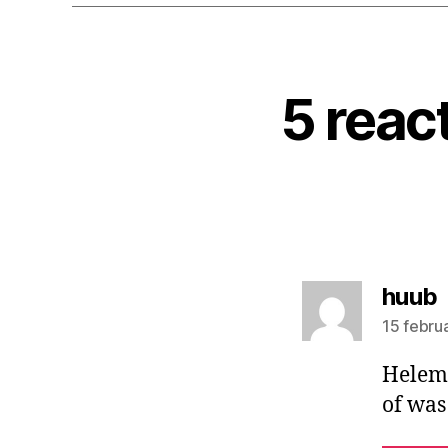
5 reac
z
huub
15 febru
Helema
of was