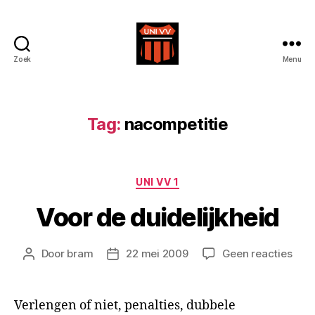
Zoek
Menu
Uni
VV
Tag:
nacompetitie
Categorieën
UNI VV 1
Voor de duidelijkheid
op
Door
bram
22 mei 2009
Geen reacties
Berichtauteur
Berichtdatum
Voor
de
duid
Verlengen of niet, penalties, dubbele