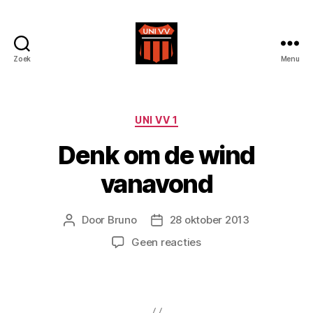
Zoek
Menu
Uni
VV
Categorieën
UNI VV 1
Denk om de wind
vanavond
Door
Bruno
28 oktober 2013
Berichtauteur
Berichtdatum
op
Geen reacties
Denk
om
de
wind