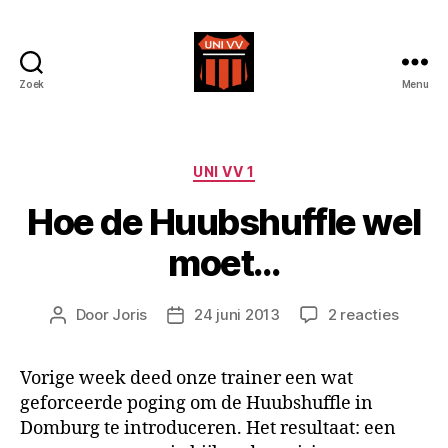
Zoek
Menu
Uni
VV
Categorieën
UNI VV 1
Hoe de Huubshuffle wel
moet…
op
Door
Joris
24 juni 2013
2 reacties
Berichtauteur
Berichtdatum
Hoe
de
Vorige week deed onze trainer een wat
Huubsh
geforceerde poging om de Huubshuffle in
wel
moet…
Domburg te introduceren. Het resultaat: een