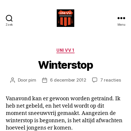
Zoek
Menu
Uni
VV
Categorieën
UNI VV 1
Winterstop
op
Door
pim
6 december 2012
7 reacties
Berichtauteur
Berichtdatum
Wint
Vanavond kan er gewoon worden getraind. Ik
heb net gebeld, en het veld wordt op dit
moment sneeuwvrij gemaakt. Aangezien de
winterstop is begonnen, is het altijd afwachten
hoeveel jongens er komen.