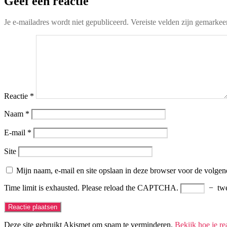
Geef een reactie
Je e-mailadres wordt niet gepubliceerd.
Vereiste velden zijn gemarke
Reactie
*
Naam
*
E-mail
*
Site
Mijn naam, e-mail en site opslaan in deze browser voor de volgend
Time limit is exhausted. Please reload the CAPTCHA.
−
tw
Deze site gebruikt Akismet om spam te verminderen.
Bekijk hoe je r