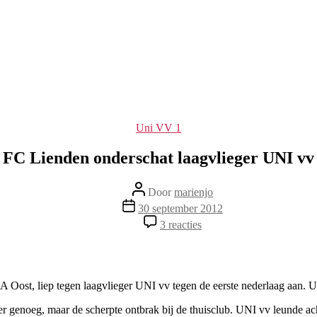
Categorieën
Uni VV 1
FC Lienden onderschat laagvlieger UNI vv
Berichtauteur
Door
marienjo
Berichtdatum
30 september 2012
op
3 reacties
FC
Lienden
onderschat
laagvlieger
UNI
ost, liep tegen laagvlieger UNI vv tegen de eerste nederlaag aan. Un
vv
r genoeg, maar de scherpte ontbrak bij de thuisclub. UNI vv leunde a