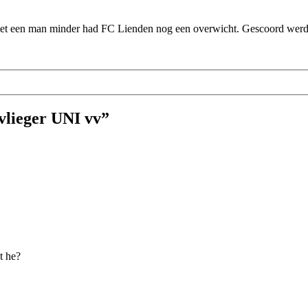
met een man minder had FC Lienden nog een overwicht. Gescoord werd e
vlieger UNI vv”
t he?