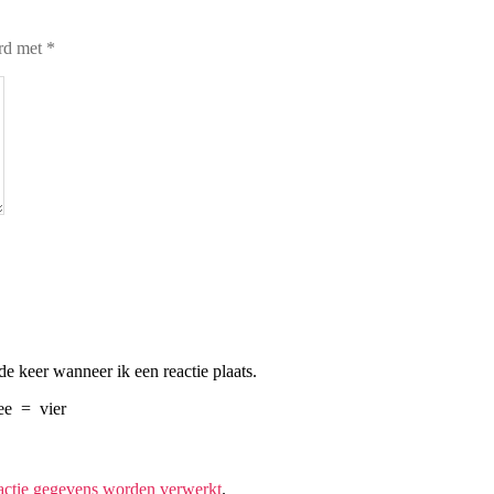
erd met
*
e keer wanneer ik een reactie plaats.
ee
=
vier
eactie gegevens worden verwerkt
.