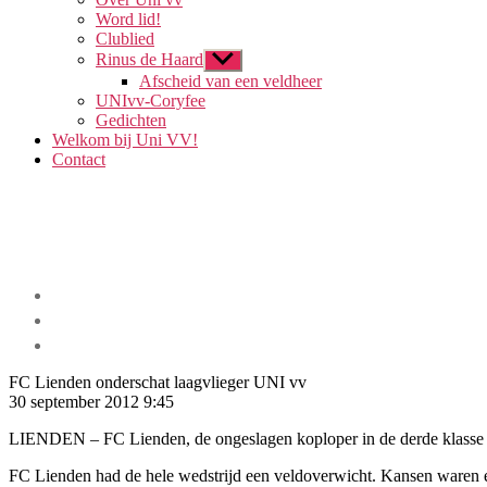
Word lid!
Clublied
Rinus de Haard
Toon
submenu
Afscheid van een veldheer
UNIvv-Coryfee
Gedichten
Welkom bij Uni VV!
Contact
FC Lienden onderschat laagvlieger UNI vv
30 september 2012 9:45
LIENDEN – FC Lienden, de ongeslagen koploper in de derde klasse A O
FC Lienden had de hele wedstrijd een veldoverwicht. Kansen waren e