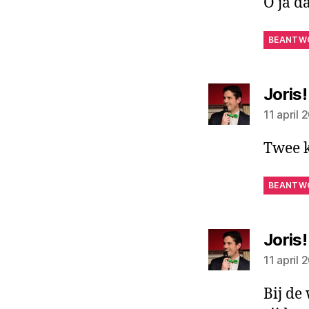
O ja da
BEANTW
Joris!
11 april
Twee k
BEANTW
Joris!
11 april
Bij de