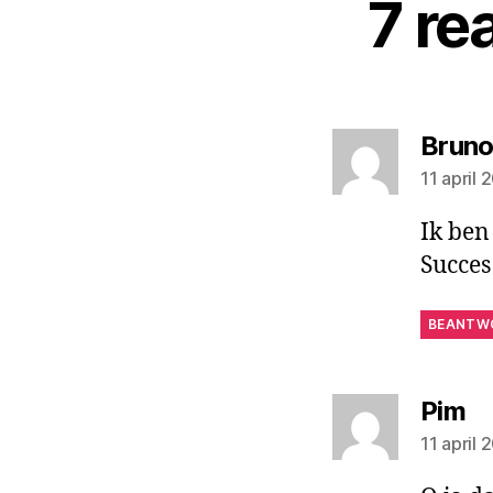
7 re
Brun
11 april
Ik ben
Succes
BEANTW
ze
Pim
11 april