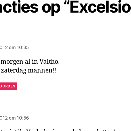
acties op “Excelsior
zegt:
o
 2012 om 10:35
 morgen al in Valtho.
 zaterdag mannen!!
OORDEN
gt:
 2012 om 10:56