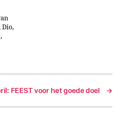
van
 Dio,
,
ril: FEEST voor het goede doel
→