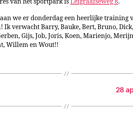
res van het sportpark is
Leigraafseweg 8
.
gaan we er donderdag een heerlijke training 
 Ik verwacht Barry, Bauke, Bert, Bruno, Dick,
Gerben, Gijs, Job, Joris, Koen, Marienjo, Merijn
t, Willem en Wout!!
28 ap