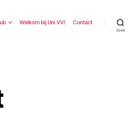
lub
Welkom bij Uni VV!
Contact
Zoek
t
sior