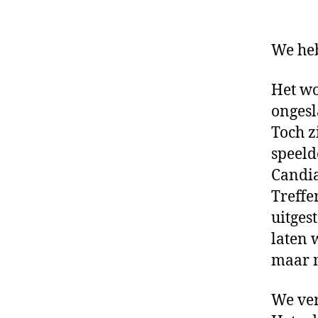
We heb
Het wo
ongesl
Toch z
speeld
Candia
Treffe
uitges
laten 
maar n
We ver