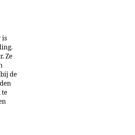
 is
ling.
. Ze
n
bij de
rden
 te
en