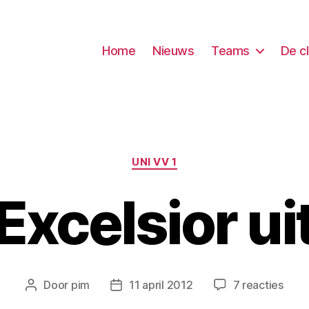
Home
Nieuws
Teams
De c
Categorieën
UNI VV 1
Excelsior ui
op
Door
pim
11 april 2012
7 reacties
Berichtauteur
Berichtdatum
Excel