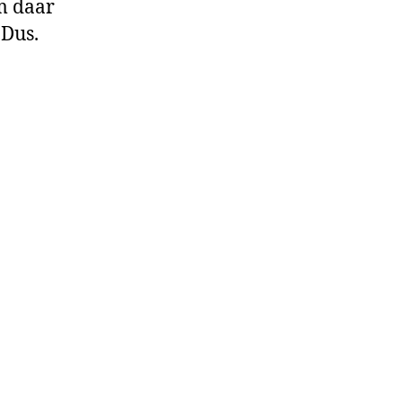
m daar
 Dus.