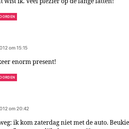
t wist ik. Veel plezier op de lange latten!
OORDEN
zegt:
 2012 om 15:15
eer enorm present!
OORDEN
zegt:
 2012 om 20:42
 weg: ik kom zaterdag niet met de auto. Beukie