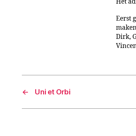
Het ad
Eerst 
maken!
Dirk, 
Vincen
←
Uni et Orbi