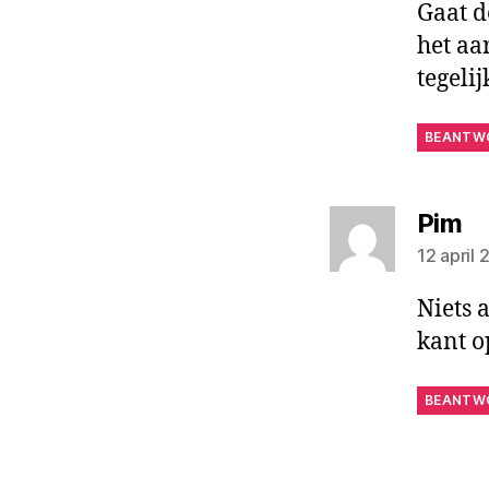
Gaat d
het aa
tegelij
BEANTW
ze
Pim
12 april
Niets 
kant o
BEANTW