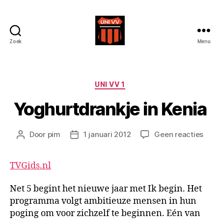
Zoek
Menu
Uni
VV
Categorieën
UNI VV 1
Yoghurtdrankje in Kenia
op
Door
pim
1 januari 2012
Geen reacties
Berichtauteur
Berichtdatum
Yogh
in
TVGids.nl
Keni
Net 5 begint het nieuwe jaar met Ik begin. Het
programma volgt ambitieuze mensen in hun
poging om voor zichzelf te beginnen. Eén van