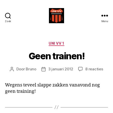
Zoek
Menu
Uni
VV
Categorieën
UNI VV 1
Geen trainen!
op
Door
Bruno
3 januari 2012
8 reacties
Berichtauteur
Berichtdatum
Geen
train
Wegens teveel slappe zakken vanavond nog
geen training!