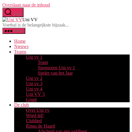
Overslaan naar de inhoud
Zoek
Uni VV
Voetbal is de belangrijkste bijzaak...
Menu
Home
Nieuws
Teams
Uni vv 1
Team
Sponsoren Uni vv 1
Speler van het Jaar
Uni vv 2
Uni vv 3
Uni vv 4
Uni VV 5
Goud
De club
Over Uni vv
Word lid!
Clublied
Rinus de Haard
Afscheid van een veldheer