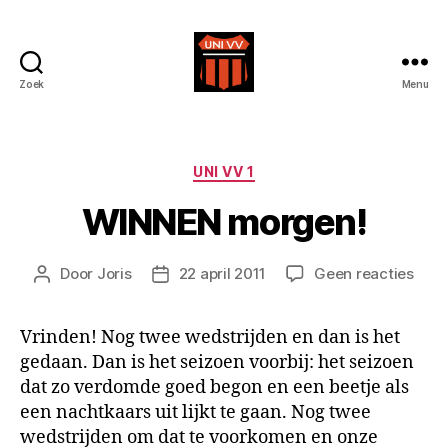
Zoek
Menu
Uni
VV
Categorieën
UNI VV 1
WINNEN morgen!
op
Door
Joris
22 april 2011
Geen reacties
Berichtauteur
Berichtdatum
WIN
morg
Vrinden! Nog twee wedstrijden en dan is het
gedaan. Dan is het seizoen voorbij: het seizoen
dat zo verdomde goed begon en een beetje als
een nachtkaars uit lijkt te gaan. Nog twee
wedstrijden om dat te voorkomen en onze