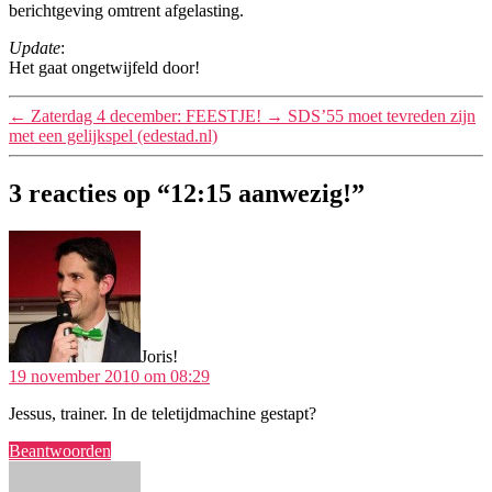
berichtgeving omtrent afgelasting.
Update
:
Het gaat ongetwijfeld door!
←
Zaterdag 4 december: FEESTJE!
→
SDS’55 moet tevreden zijn
met een gelijkspel (edestad.nl)
3 reacties op “12:15 aanwezig!”
zegt:
Joris!
19 november 2010 om 08:29
Jessus, trainer. In de teletijdmachine gestapt?
Beantwoorden
zegt: