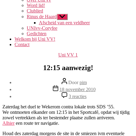
Word lid!
Clublied
Rinus de Haard
Toon
submenu
Afscheid van een veldheer
UNIvv-Coryfee
Gedichten
Welkom bij Uni VV!
Contact
Categorieën
Uni VV 1
12:15 aanwezig!
Berichtauteur
Door
pim
Berichtdatum
18 november 2010
op
3 reacties
12:15
aanwezig!
Zaterdag het duel te Wekerom contra lokale trots SDS ’55.
We ontmoeten elkander om 12:15 in het Sportcafé, opdat wij tijdig
zowel vertrekken als ter bestemder plaatse zullen arriveren.
Alhier
een route ter navigatie.
Houd des zaterdag morgens de site in de smiezen ivm eventuele