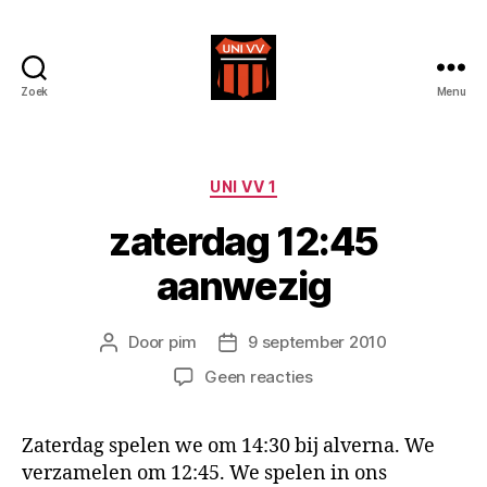
Zoek
Menu
Uni
VV
Categorieën
UNI VV 1
zaterdag 12:45
aanwezig
Door
pim
9 september 2010
Berichtauteur
Berichtdatum
op
Geen reacties
zaterdag
12:45
Zaterdag spelen we om 14:30 bij alverna. We
aanwezig
verzamelen om 12:45. We spelen in ons