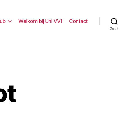
lub
Welkom bij Uni VV!
Contact
Zoek
ot
p
at