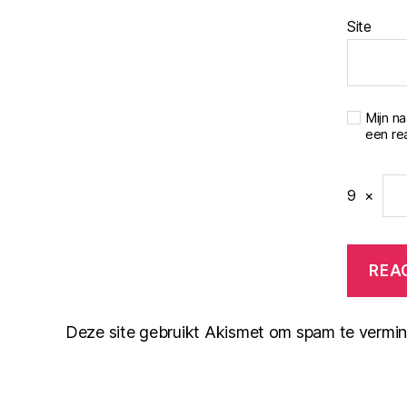
Site
Mijn n
een rea
9
×
Deze site gebruikt Akismet om spam te vermi