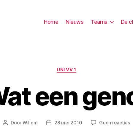
Home
Nieuws
Teams
De c
Categorieën
UNI VV 1
at een gen
o
Door
Willem
28 mei 2010
Geen reacties
Berichtauteur
Berichtdatum
W