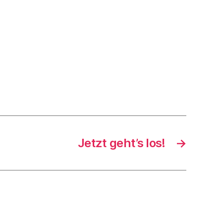
Jetzt geht’s los!
→