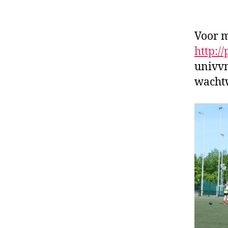
Voor m
http:/
univv
wacht