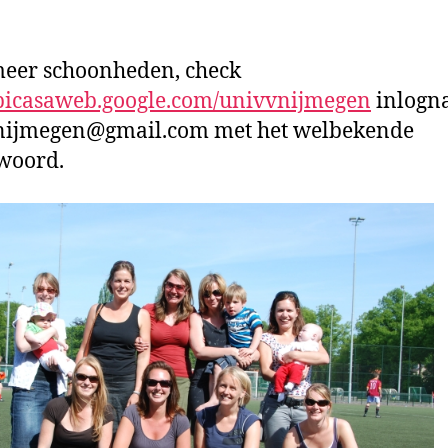
e
g
eer schoonheden, check
/picasaweb.google.com/univvnijmegen
inlogn
nijmegen@gmail.com met het welbekende
woord.