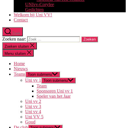
UNIvv-Coryfee
Gedichten
Welkom bij Uni VV!
Contact
Zoek
Zoeken naar:
Zoeken sluiten
Menu sluiten
Home
Nieuws
Teams
Toon submenu
Uni vv 1
Toon submenu
Team
Sponsoren Uni vv 1
Speler van het Jaar
Uni vv 2
Uni vv 3
Uni vv 4
Uni VV 5
Goud
De club
Toon submenu