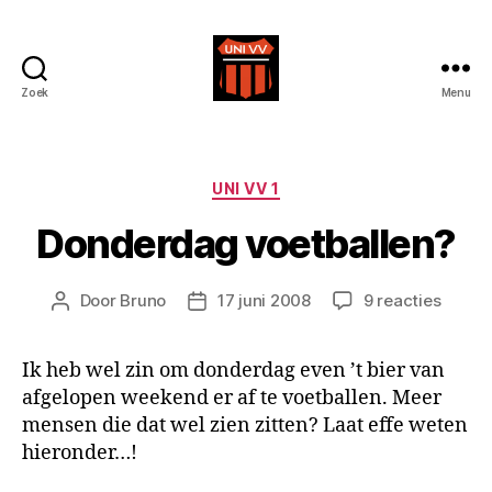
Zoek
Menu
Uni
VV
Categorieën
UNI VV 1
Donderdag voetballen?
op
Door
Bruno
17 juni 2008
9 reacties
Berichtauteur
Berichtdatum
Donde
voetba
Ik heb wel zin om donderdag even ’t bier van
afgelopen weekend er af te voetballen. Meer
mensen die dat wel zien zitten? Laat effe weten
hieronder…!