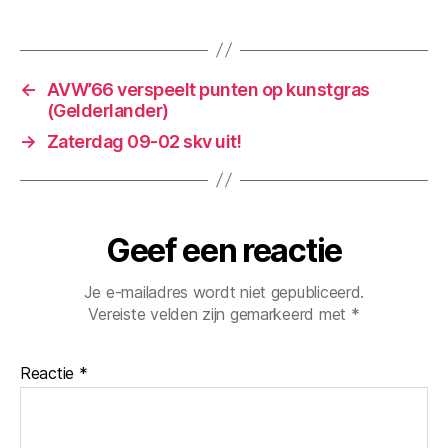
tegen
Kunde!
←
AVW’66 verspeelt punten op kunstgras
(Gelderlander)
→
Zaterdag 09-02 skv uit!
Geef een reactie
Je e-mailadres wordt niet gepubliceerd.
Vereiste velden zijn gemarkeerd met
*
Reactie
*