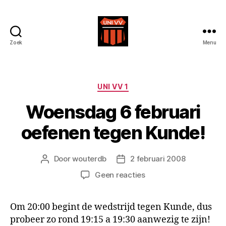
Zoek
Menu
Uni
VV
Categorieën
UNI VV 1
Woensdag 6 februari
oefenen tegen Kunde!
Door
wouterdb
2 februari 2008
Berichtauteur
Berichtdatum
op
Geen reacties
Woensdag
6
Om 20:00 begint de wedstrijd tegen Kunde, dus
februari
probeer zo rond 19:15 a 19:30 aanwezig te zijn!
oefenen