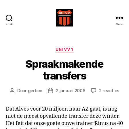
Zoek
Menu
Uni
VV
Categorieën
UNI VV 1
Spraakmakende
transfers
op
Door
gerben
2 januari 2008
2 reacties
Berichtauteur
Berichtdatum
Spr
tran
Dat Alves voor 20 miljoen naar AZ gaat, is nog
niet de meest opvallende transfer deze winter.
Het feit dat onze goeie ouwe trainer Rinus na 40