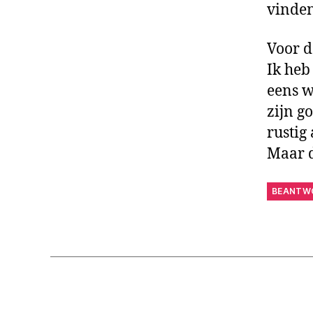
vinde
Voor d
Ik heb
eens w
zijn g
rustig
Maar d
BEANTW