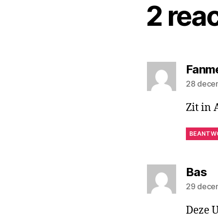
2 rea
Fanm
28 dece
Zit in
BEANTW
ze
Bas
29 dece
Deze U