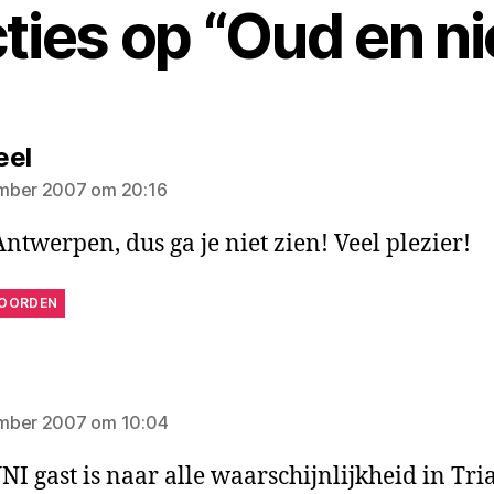
cties op “Oud en n
zegt:
eel
mber 2007 om 20:16
 Antwerpen, dus ga je niet zien! Veel plezier!
OORDEN
gt:
mber 2007 om 10:04
NI gast is naar alle waarschijnlijkheid in Tri