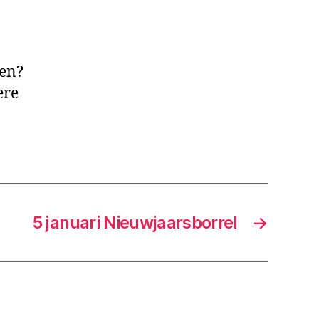
en
nieuw?
ven?
ere
5 januari Nieuwjaarsborrel
→