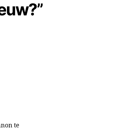
ieuw?”
anon te