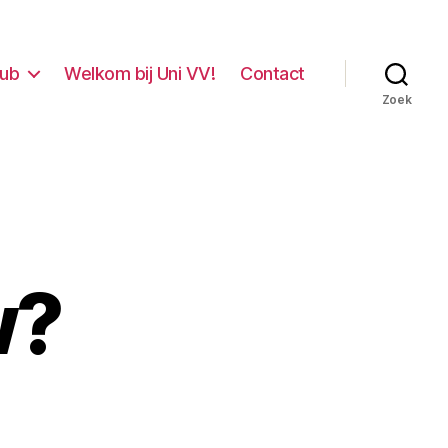
lub
Welkom bij Uni VV!
Contact
Zoek
w?
op
Oud