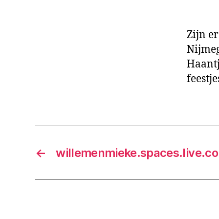
Zijn e
Nijmeg
Haantj
feestj
←
willemenmieke.spaces.live.c