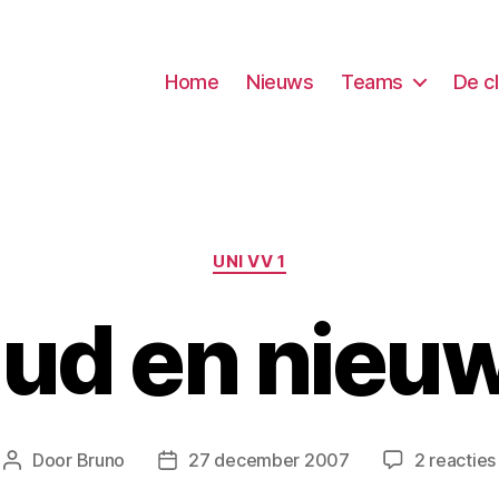
Home
Nieuws
Teams
De c
Categorieën
UNI VV 1
ud en nieu
Door
Bruno
27 december 2007
2 reacties
Berichtauteur
Berichtdatum