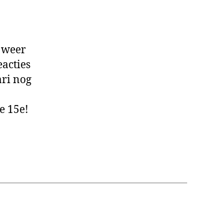
s weer
acties
ari nog
e 15e!