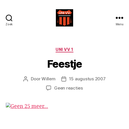
Zoek
Menu
Uni
VV
Categorieën
UNI VV 1
Feestje
Door
Willem
15 augustus 2007
Berichtauteur
Berichtdatum
op
Geen reacties
Feestje