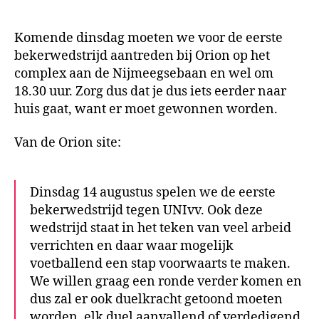
Din
14
Komende dinsdag moeten we voor de eerste
aug
bekerwedstrijd aantreden bij Orion op het
Ori
–
complex aan de Nijmeegsebaan en wel om
Uni
18.30 uur. Zorg dus dat je dus iets eerder naar
VV
huis gaat, want er moet gewonnen worden.
–
aan
Van de Orion site:
19.
uur
–
Dinsdag 14 augustus spelen we de eerste
18.
bekerwedstrijd tegen UNIvv. Ook deze
uur
aan
wedstrijd staat in het teken van veel arbeid
op
verrichten en daar waar mogelijk
Spo
voetballend een stap voorwaarts te maken.
We willen graag een ronde verder komen en
dus zal er ook duelkracht getoond moeten
worden, elk duel aanvallend of verdedigend