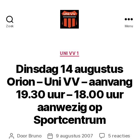
Zoek
Menu
Uni
VV
Categorieën
UNI VV 1
Dinsdag 14 augustus
Orion – Uni VV – aanvang
19.30 uur – 18.00 uur
aanwezig op
Sportcentrum
op
Door
Bruno
9 augustus 2007
5 reacties
Berichtauteur
Berichtdatum