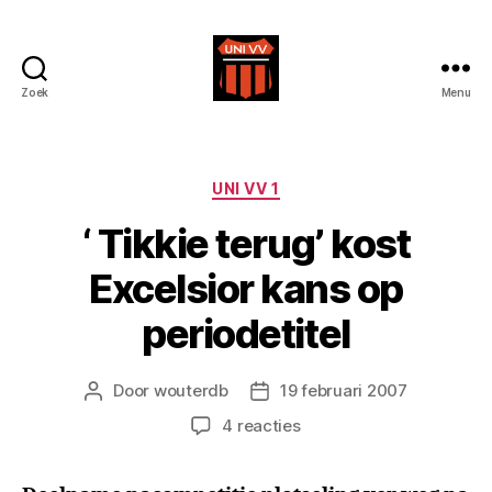
Zoek
Menu
Uni
VV
Categorieën
UNI VV 1
‘ Tikkie terug’ kost
Excelsior kans op
periodetitel
Door
wouterdb
19 februari 2007
Berichtauteur
Berichtdatum
op
4 reacties
‘
Tikkie