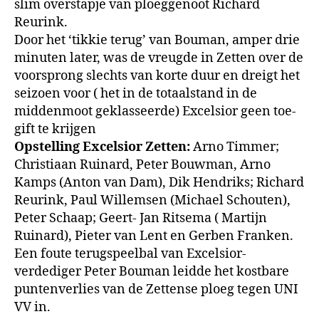
slim overstapje van ploegge­noot Richard
Reurink.
Door het ‘tikkie terug’ van Bou­man, amper drie
minuten later, was de vreugde in Zetten over de
voorsprong slechts van korte duur en dreigt het
seizoen voor ( het in de totaalstand in de
middenmoot geklasseerde) Excelsior geen toe­
gift te krijgen
Opstelling Excelsior Zetten:
Arno Tim­mer;
Christiaan Ruinard, Peter Bouwman, Arno
Kamps (Anton van Dam), Dik Hen­driks; Richard
Reurink, Paul Willemsen (Michael Schouten),
Peter Schaap; Geert- Jan Ritsema ( Martijn
Ruinard), Pie­ter van Lent en Gerben Franken.
Een foute terugspeelbal van Ex­celsior-
verdediger Peter Bouman leidde het kostbare
puntenver­lies van de Zettense ploeg tegen UNI
VV in.