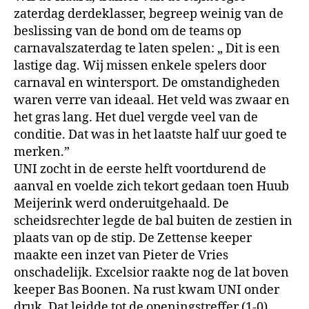
zaterdag derdeklasser, begreep weinig van de
beslissing van de bond om de teams op
carnavalszaterdag te laten spelen: „ Dit is een
lastige dag. Wij missen enkele spelers door
carnaval en wintersport. De omstandigheden
waren verre van ideaal. Het veld was zwaar en
het gras lang. Het duel vergde veel van de
conditie. Dat was in het laatste half uur goed te
merken.”
UNI zocht in de eerste helft voortdurend de
aanval en voelde zich tekort gedaan toen Huub
Meijerink werd onderuitgehaald. De
scheidsrechter legde de bal buiten de zestien in
plaats van op de stip. De Zettense keeper
maakte een inzet van Pieter de Vries
onschadelijk. Excelsior raakte nog de lat boven
keeper Bas Boonen. Na rust kwam UNI onder
druk. Dat leidde tot de openingstreffer (1-0).