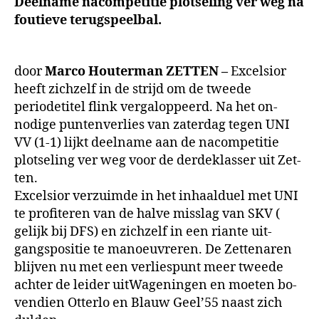
Deelname nacompetitie plotseling ver weg na
terug’
foutieve terugspeelbal.
kost
Excelsior
kans
op
door
Marco Houterman ZETTEN –
Excelsior
periodetitel
heeft zichzelf in de strijd om de tweede
periodeti­tel flink vergaloppeerd. Na het on­
nodige
puntenverlies van zaterdag tegen UNI
VV (1-1) lijkt deelname aan de nacompetitie
plotseling ver weg voor de derdeklasser uit Zet­
ten.
Excelsior verzuimde in het inhaal­duel met UNI
te profiteren van de halve misslag van SKV (
gelijk bij DFS) en zichzelf in een riante uit­
gangspositie te manoeuvreren. De Zettenaren
blijven nu met een ver­liespunt meer tweede
achter de lei­der uitWageningen en moeten bo­
vendien Otterlo en Blauw Geel’55 naast zich