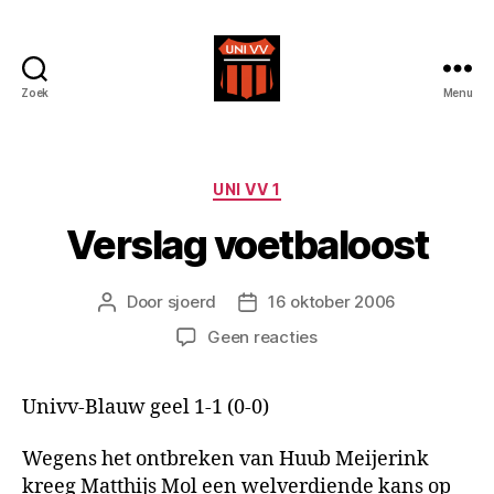
Zoek
Menu
Uni
VV
Categorieën
UNI VV 1
Verslag voetbaloost
Door
sjoerd
16 oktober 2006
Berichtauteur
Berichtdatum
op
Geen reacties
Verslag
voetbaloost
Univv-Blauw geel 1-1 (0-0)
Wegens het ontbreken van Huub Meijerink
kreeg Matthijs Mol een welverdiende kans op