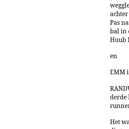
weggle
achter
Pas na
bal in
Huub M
en
EMM is
RANDWI
derde 
runner
Het wa