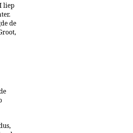
 liep
e
lderlander)
ter.
gde de
Groot,
de
b
dus,