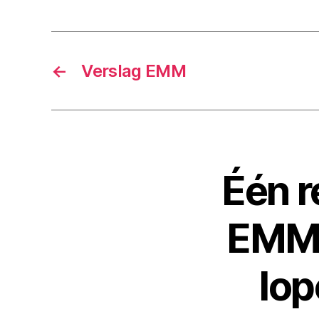
←
Verslag EMM
Één r
EMM 
lop