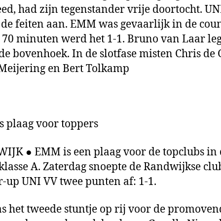
ed, had zijn tegenstander vrije doortocht. UNI
(D
Ge
 de feiten aan. EMM was gevaarlijk in de coun­
 70 minuten werd het 1-1. Bruno van Laar le
 de bovenhoek. In de slotfase misten Chris de 
e­ijering en Bert Tolkamp
 plaag voor toppers
JK ● EMM is een plaag voor de topclubs in 
klasse A. Zaterdag snoepte de Randwijkse clu
-up UNI VV twee pun­ten af: 1-1.
s het tweede stuntje op rij voor de promoven