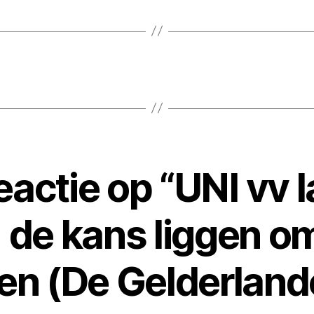
eactie op “UNI vv la
de kans liggen om 
en (De Gelderland