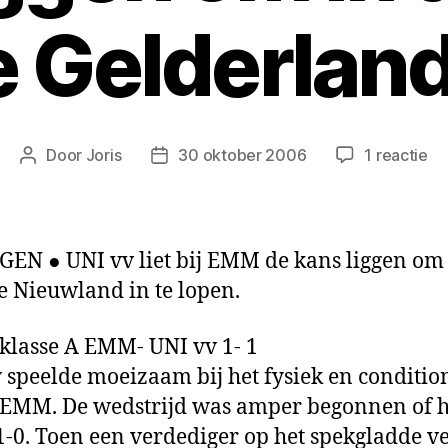
e Gelderland
op
Door
Joris
30 oktober 2006
1 reactie
Berichtauteur
Berichtdatum
UN
vv
laa
bij
EN ● UNI vv liet bij EMM de kans liggen om
E
e Nieuwland in te lo­pen.
de
ka
klasse A EMM- UNI vv 1- 1
li
o
 speelde moeizaam bij het fysiek en conditio
in
e EMM. De wedstrijd was am­per begonnen of h
te
1-0. Toen een verdediger op het spek­gladde v
lo