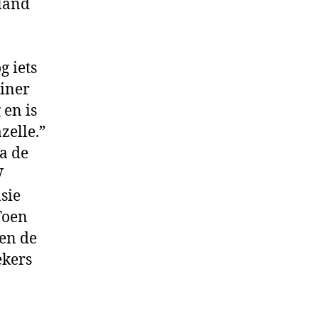
wland
g iets
ainer
 en is
zelle.”
a de
V
sie
 Toen
en de
ekers