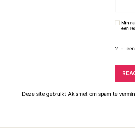
Mijn n
een rea
2
−
een
Deze site gebruikt Akismet om spam te vermi