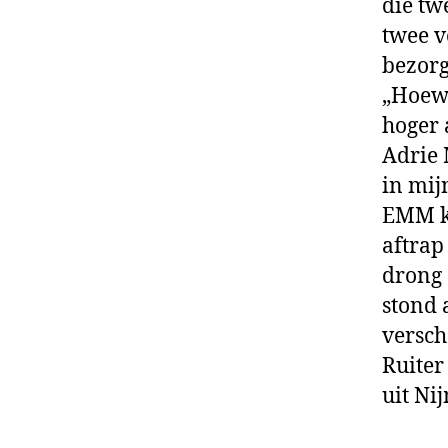
die tw
twee v
bezorg
„Hoewel
ho­ger
Adrie 
in mij
EMM k
aftrap
drong 
stond 
versch
Ruiter
uit Ni