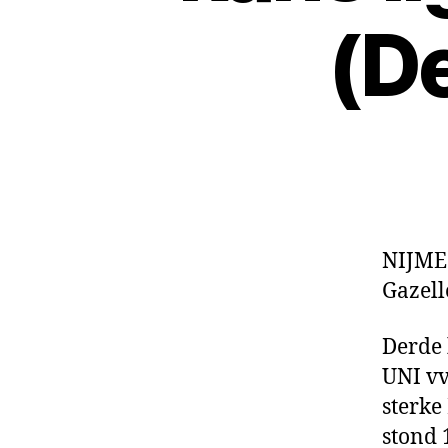
(D
NIJMEG
Gazell
Derde 
UNI vv
ster­k
stond 