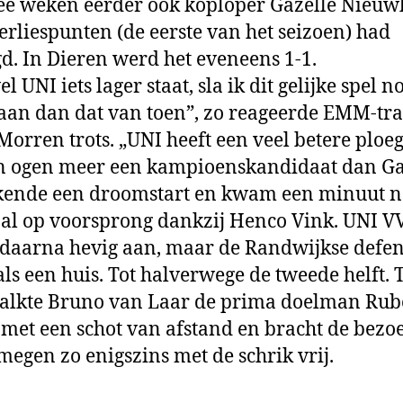
ee weken eerder ook koplo­per Gazelle Nieu
er­liespunten (de eerste van het sei­zoen) had
d. In Dieren werd het eveneens 1-1.
 UNI iets lager staat, sla ik dit gelijke spel no
 aan dan dat van toen”, zo reageerde EMM-tr
Morren trots. „UNI heeft een veel betere ploeg
n ogen meer een kampioenskandi­daat dan Ga
ende een droomstart en kwam een minuut n
 al op voorsprong dankzij Henco Vink. UNI V
daarna he­vig aan, maar de Randwijkse de­fen
als een huis. Tot hal­verwege de tweede helft.
alkte Bruno van Laar de prima doelman Rub
 met een schot van afstand en bracht de bezo
jme­gen zo enigszins met de schrik vrij.