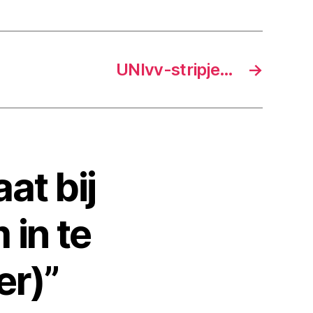
UNIvv-stripje…
→
at bij
in te
er)”