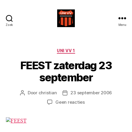
Zoek
Menu
Uni
VV
Categorieën
UNI VV 1
FEEST zaterdag 23
september
Door
christian
23 september 2006
Berichtauteur
Berichtdatum
op
Geen reacties
FEEST
zaterdag
23
september