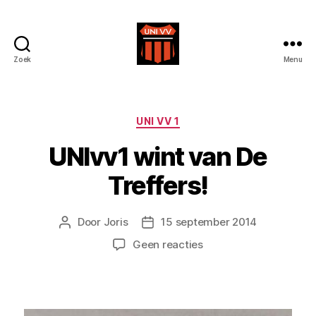
Zoek
Menu
Uni
VV
Categorieën
UNI VV 1
UNIvv1 wint van De
Treffers!
Door
Joris
15 september 2014
Berichtauteur
Berichtdatum
op
Geen reacties
UNIvv1
wint
van
De