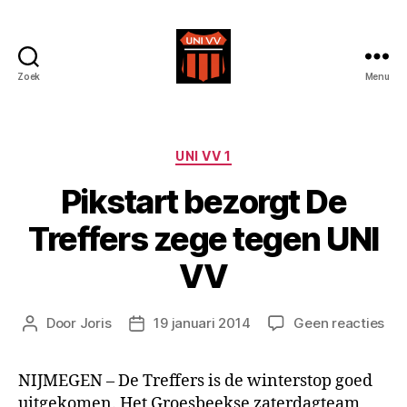
Zoek
Menu
Uni
VV
Categorieën
UNI VV 1
Pikstart bezorgt De
Treffers zege tegen UNI
VV
op
Door
Joris
19 januari 2014
Geen reacties
Berichtauteur
Berichtdatum
Pik
bez
NIJMEGEN – De Treffers is de winterstop goed
De
uitgekomen. Het Groesbeekse zaterdagteam
Tre