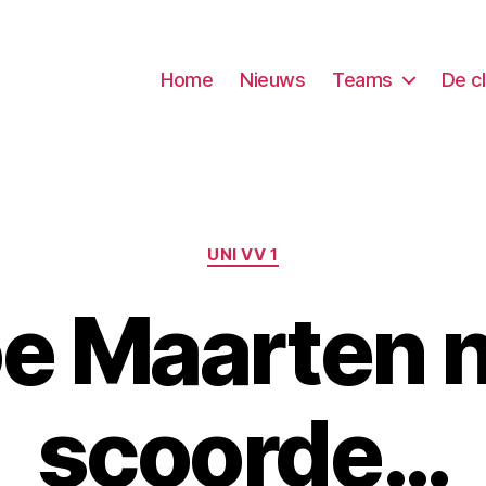
Home
Nieuws
Teams
De c
Categorieën
UNI VV 1
e Maarten n
scoorde…