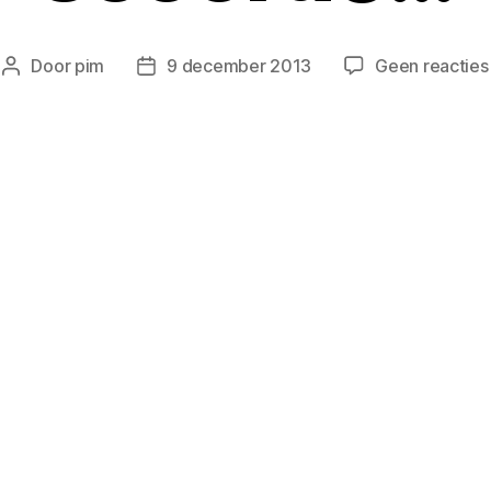
Door
pim
9 december 2013
Geen reacties
Berichtauteur
Berichtdatum