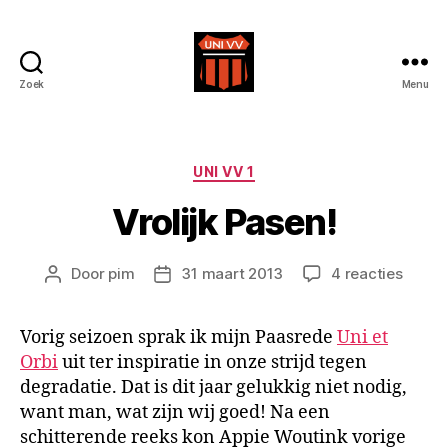
Zoek
Menu
Uni
VV
Categorieën
UNI VV 1
Vrolijk Pasen!
op
Door
pim
31 maart 2013
4 reacties
Berichtauteur
Berichtdatum
Vrolijk
Pasen
Vorig seizoen sprak ik mijn Paasrede
Uni et
Orbi
uit ter inspiratie in onze strijd tegen
degradatie. Dat is dit jaar gelukkig niet nodig,
want man, wat zijn wij goed! Na een
schitterende reeks kon Appie Woutink vorige