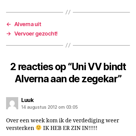
←
Alverna uit
→
Vervoer gezocht!
2 reacties op “Uni VV bindt
Alverna aan de zegekar”
zegt:
Luuk
14 augustus 2012 om 03:05
Over een week kom ik de verdediging weer
versterken
IK HEB ER ZIN IN!!!!!