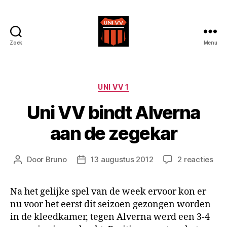
Zoek
Menu
Uni
VV
Categorieën
UNI VV 1
Uni VV bindt Alverna
aan de zegekar
op
Door
Bruno
13 augustus 2012
2 reacties
Berichtauteur
Berichtdatum
Uni
VV
Na het gelijke spel van de week ervoor kon er
bin
nu voor het eerst dit seizoen gezongen worden
Alv
aan
in de kleedkamer, tegen Alverna werd een 3-4
de