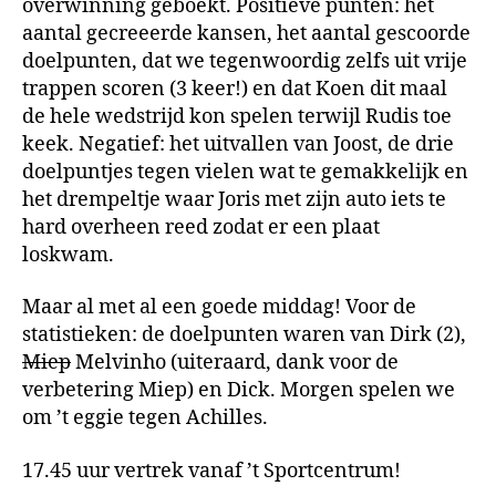
overwinning geboekt. Positieve punten: het
zeg
aantal gecreeerde kansen, het aantal gescoorde
doelpunten, dat we tegenwoordig zelfs uit vrije
trappen scoren (3 keer!) en dat Koen dit maal
de hele wedstrijd kon spelen terwijl Rudis toe
keek. Negatief: het uitvallen van Joost, de drie
doelpuntjes tegen vielen wat te gemakkelijk en
het drempeltje waar Joris met zijn auto iets te
hard overheen reed zodat er een plaat
loskwam.
Maar al met al een goede middag! Voor de
statistieken: de doelpunten waren van Dirk (2),
Miep
Melvinho (uiteraard, dank voor de
verbetering Miep) en Dick. Morgen spelen we
om ’t eggie tegen Achilles.
17.45 uur vertrek vanaf ’t Sportcentrum!