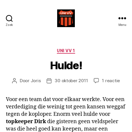
Zoek
Menu
Uni
VV
Categorieën
UNI VV 1
Hulde!
op
Door
Joris
30 oktober 2011
1 reactie
Berichtauteur
Berichtdatum
Hulde
Voor een team dat voor elkaar werkte. Voor een
verdediging die weinig tot geen kansen weggaf
tegen de koploper. Enorm veel hulde voor
topkeeper Dirk
die gisteren geen veldspeler
was die heel goed kan keepen, maar een