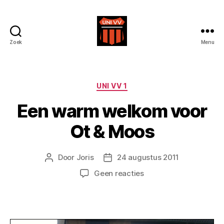
Zoek
Menu
Uni
VV
Categorieën
UNI VV 1
Een warm welkom voor
Ot & Moos
Door
Joris
24 augustus 2011
Berichtauteur
Berichtdatum
op
Geen reacties
Een
warm
welkom
voor