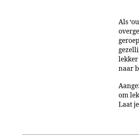
Als ‘o
overge
geroep
gezell
lekker
naar b
Aangez
om lek
Laat j