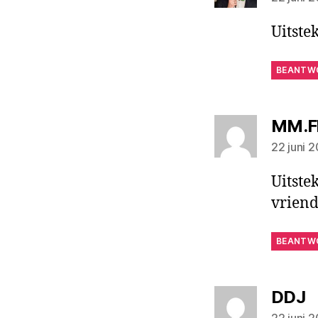
Uitste
BEANTW
MM.F
22 juni 
Uitste
vriend
BEANTW
z
DDJ
22 juni 