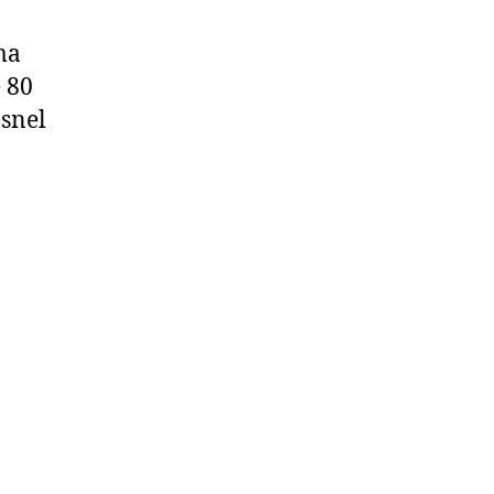
ma
 80
 snel