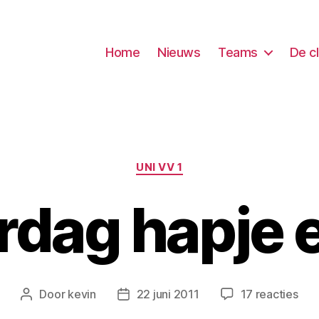
Home
Nieuws
Teams
De c
Categorieën
UNI VV 1
rdag hapje 
op
Door
kevin
22 juni 2011
17 reacties
Berichtauteur
Berichtdatum
Zat