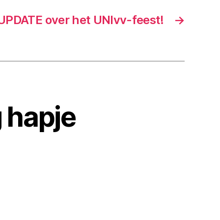
UPDATE over het UNIvv-feest!
→
g hapje