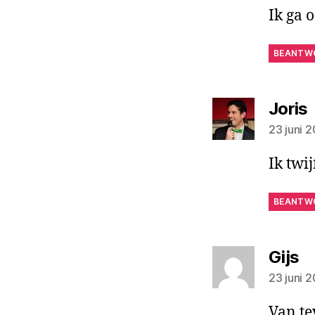
Ik ga 
BEANTW
Joris
23 juni 
Ik twij
BEANTW
ze
Gijs
23 juni 
Van te