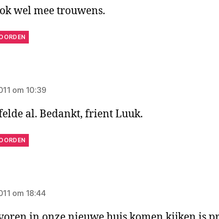
ook wel mee trouwens.
OORDEN
zegt:
2011 om 10:39
felde al. Bedankt, frient Luuk.
OORDEN
gt:
2011 om 18:44
voren in onze nieuwe huis komen kijken is p