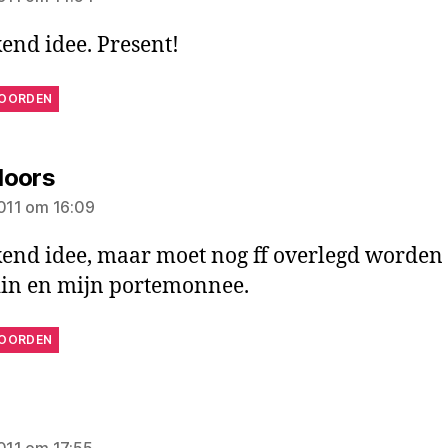
kend idee. Present!
OORDEN
zegt:
loors
2011 om 16:09
kend idee, maar moet nog ff overlegd worden
in en mijn portemonnee.
OORDEN
egt:
2011 om 17:55