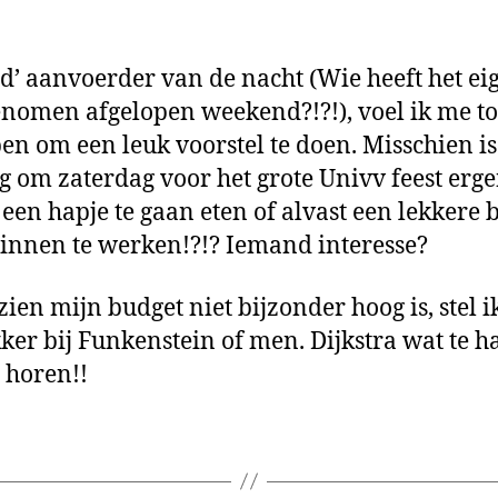
hap
ete
ud’ aanvoerder van de nacht (Wie heeft het eig
nomen afgelopen weekend?!?!), voel ik me t
en om een leuk voorstel te doen. Misschien is
ig om zaterdag voor het grote Univv feest erg
 een hapje te gaan eten of alvast een lekkere 
innen te werken!?!? Iemand interesse?
ien mijn budget niet bijzonder hoog is, stel i
ker bij Funkenstein of men. Dijkstra wat te h
e horen!!