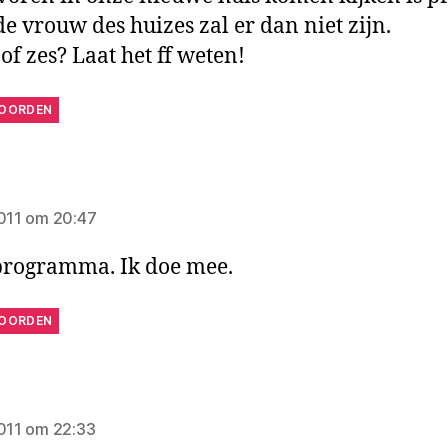
e vrouw des huizes zal er dan niet zijn.
of zes? Laat het ff weten!
OORDEN
gt:
2011 om 20:47
programma. Ik doe mee.
OORDEN
zegt:
2011 om 22:33