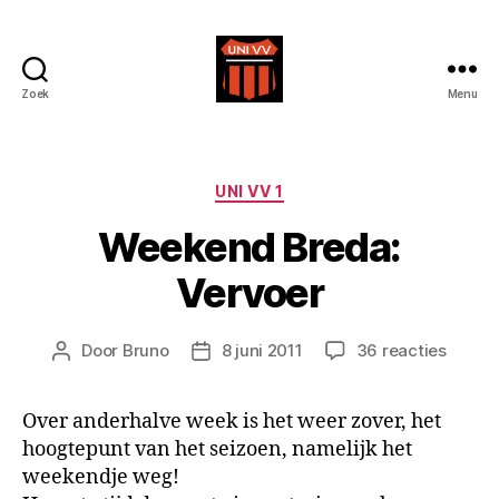
Zoek
Menu
Uni
VV
Categorieën
UNI VV 1
Weekend Breda:
Vervoer
op
Door
Bruno
8 juni 2011
36 reacties
Berichtauteur
Berichtdatum
Weeke
Breda:
Over anderhalve week is het weer zover, het
Vervo
hoogtepunt van het seizoen, namelijk het
weekendje weg!