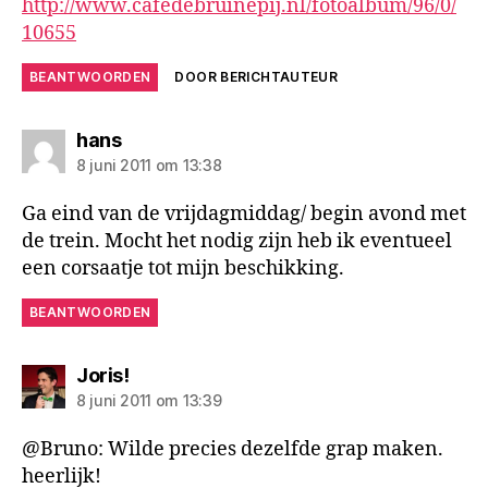
http://www.cafedebruinepij.nl/fotoalbum/96/0/
10655
BEANTWOORDEN
DOOR BERICHTAUTEUR
zegt:
hans
8 juni 2011 om 13:38
Ga eind van de vrijdagmiddag/ begin avond met
de trein. Mocht het nodig zijn heb ik eventueel
een corsaatje tot mijn beschikking.
BEANTWOORDEN
zegt:
Joris!
8 juni 2011 om 13:39
@Bruno: Wilde precies dezelfde grap maken.
heerlijk!