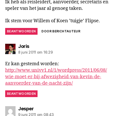
Ik heb als reisleidert, aanvoerder, secretaris en
speler van het jaar al genoeg taken.
Ik stem voor Willem of Koen ’tuigje’ Flipse.
BEANTWOORDEN
DOOR BERICHTAUTEUR
zegt:
Joris
8 juni 2011 om 16:29
Er kan gestemd worden:
http://www.univv1.nl/1/wordpress/2011/06/08/
wie-moet-er-bij-afwezigheid-van-kevin-de-
aanvoerder-van-de-nacht-zijn/
BEANTWOORDEN
zegt:
Jesper
9 juni 2011 om 08:43