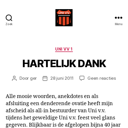
Zoek
Menu
Uni
VV
Categorieën
UNI VV 1
HARTELIJK DANK
op
Door
ger
28 juni 2011
Geen reacties
Berichtauteur
Berichtdatum
HART
DANK
Alle mooie woorden, anekdotes en als
afsluiting een denderende ovatie heeft mijn
afscheid als all-in bestuurder van Uni v.v.
tijdens het geweldige Uni v.v. feest veel glans
gegeven. Blijkbaar is de afgelopen bijna 40 jaar