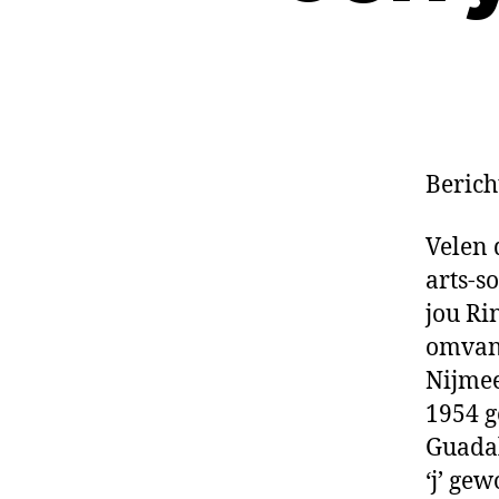
Berich
Velen 
arts-s
jou Ri
omvang
Nijmee
1954 g
Guadal
‘j’ ge