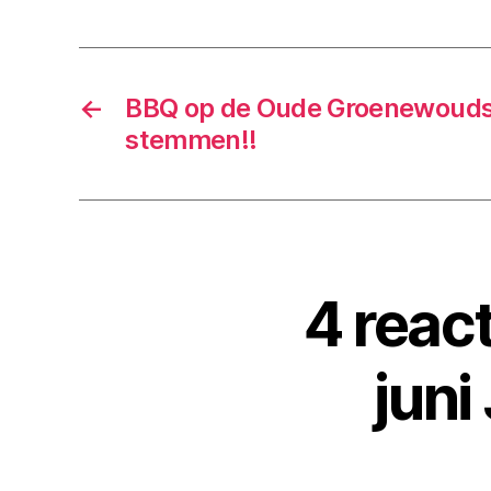
←
BBQ op de Oude Groenewouds
stemmen!!
4 reac
juni