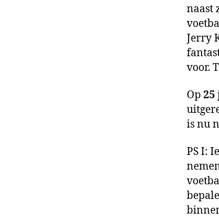
naast 
voetba
Jerry 
fantas
voor. 
Op
25 
uitger
is nu 
PS I: 
nemen.
voetba
bepale
binnen