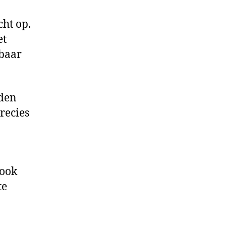
cht op.
et
kbaar
rden
recies
 ook
te