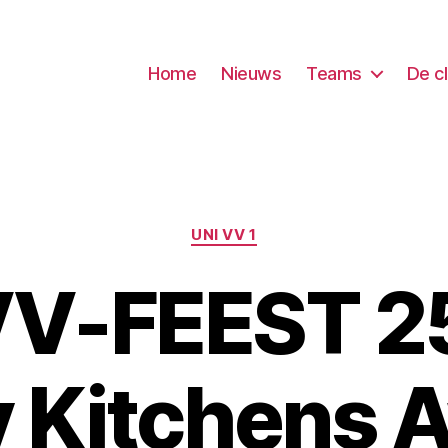
Home
Nieuws
Teams
De c
Categorieën
UNI VV 1
V-FEEST 25
y Kitchens 