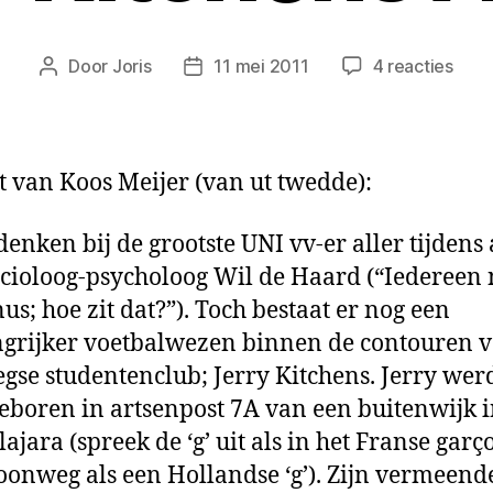
op
Door
Joris
11 mei 2011
4 reacties
Berichtauteur
Berichtdatum
UNIV
FEE
25
juni
t van Koos Meijer (van ut twedde):
Jerr
Kitc
denken bij de grootste UNI vv-er aller tijdens
Awa
ocioloog-psycholoog Wil de Haard (“Iedereen
nus; hoe zit dat?”). Toch bestaat er nog een
rijker voetbalwezen binnen de contouren v
gse studentenclub; Jerry Kitchens. Jerry wer
eboren in artsenpost 7A van een buitenwijk 
ajara (spreek de ‘g’ uit als in het Franse garç
woonweg als een Hollandse ‘g’). Zijn vermeend