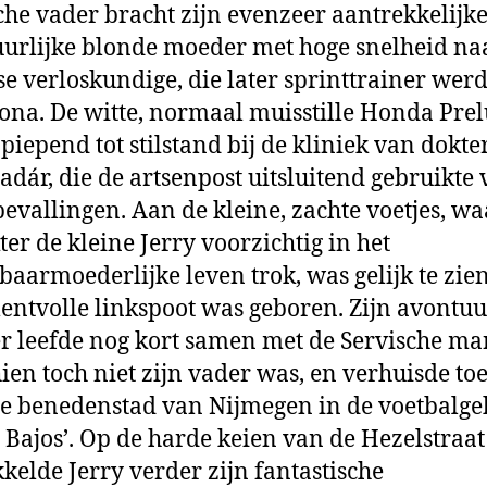
che vader bracht zijn evenzeer aantrekkelijke
urlijke blonde moeder met hoge snelheid na
e verloskundige, die later sprinttrainer werd
ona. De witte, normaal muisstille Honda Pre
iepend tot stilstand bij de kliniek van dokte
dár, die de artsenpost uitsluitend gebruikte 
evallingen. Aan de kleine, zachte voetjes, w
ter de kleine Jerry voorzichtig in het
baarmoederlijke leven trok, was gelijk te zien
lentvolle linkspoot was geboren. Zijn avontuu
 leefde nog kort samen met de Servische man
ien toch niet zijn vader was, en verhuisde to
e benedenstad van Nijmegen in de voetbalge
s Bajos’. Op de harde keien van de Hezelstraat
kelde Jerry verder zijn fantastische