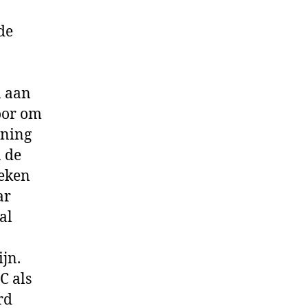
de
n aan
oor om
nning
n de
weken
ar
al
jn.
C als
rd