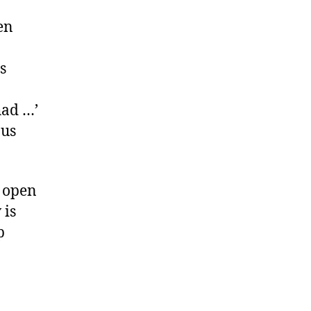
en
s
had …’
nus
d open
 is
p