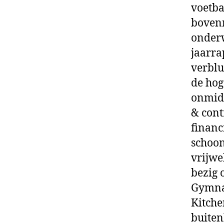
voetba
bovenm
onderw
jaarra
verblu
de hog
onmidd
& cont
financ
schoon
vrijwe
bezig 
Gymnas
Kitche
buiten