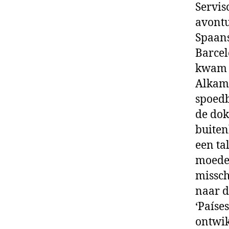
Servis
avontu
Spaans
Barcel
kwam p
Alkama
spoedb
de dok
buiten
een ta
moeder
missch
naar d
‘Paíse
ontwik