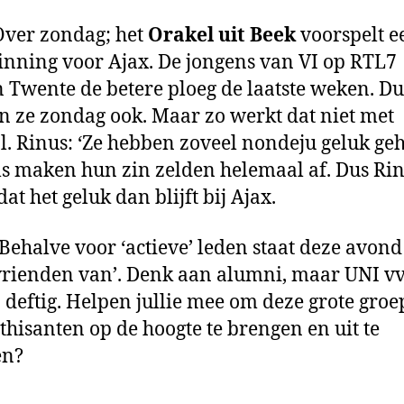
 Over zondag; het
Orakel uit Beek
voorspelt e
nning voor Ajax. De jongens van VI op RTL7
 Twente de betere ploeg de laatste weken. Du
 ze zondag ook. Maar zo werkt dat niet met
l. Rinus: ‘Ze hebben zoveel nondeju geluk ge
s maken hun zin zelden helemaal af. Dus Ri
at het geluk dan blijft bij Ajax.
: Behalve voor ‘actieve’ leden staat deze avon
vrienden van’. Denk aan alumni, maar UNI vv
o deftig. Helpen jullie mee om deze grote groe
hisanten op de hoogte te brengen en uit te
en?