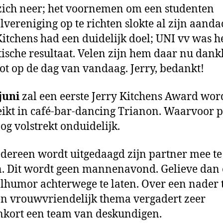
zich neer; het voornemen om een studenten
lvereniging op te richten slokte al zijn aanda
Kitchens had een duidelijk doel; UNI vv was h
tische resultaat. Velen zijn hem daar nu dan
Tot op de dag van vandaag. Jerry, bedankt!
juni
zal een eerste Jerry Kitchens Award wo
eikt in café-bar-dancing Trianon. Waarvoor p
nog volstrekt onduidelijk.
Iedereen wordt uitgedaagd zijn partner mee te
 Dit wordt geen mannenavond. Gelieve dan
lhumor achterwege te laten. Over een nader 
n vrouwvriendelijk thema vergadert zeer
kort een team van deskundigen.