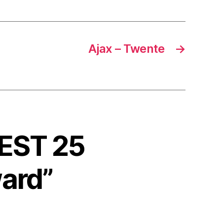
Ajax – Twente
→
EEST 25
ward”