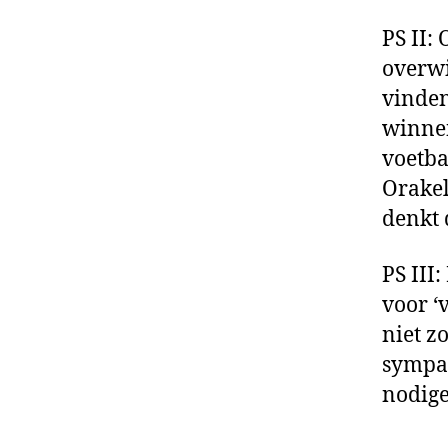
PS II:
overwi
vinden
winnen
voetba
Orakel
denkt d
PS III
voor ‘
niet z
sympat
nodig