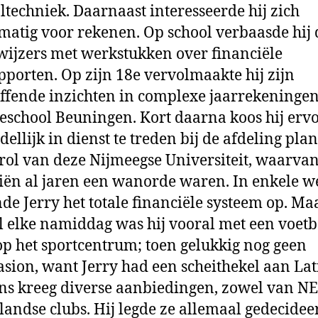
ltechniek. Daarnaast interesseerde hij zich
atig voor rekenen. Op school verbaasde hij 
ijzers met werkstukken over financiële
pporten. Op zijn 18e vervolmaakte hij zijn
ffende inzichten in complexe jaarrekeninge
eschool Beuningen. Kort daarna koos hij erv
ellijk in dienst te treden bij de afdeling pla
rol van deze Nijmeegse Universiteit, waarva
iën al jaren een wanorde waren. In enkele 
de Jerry het totale financiële systeem op. Ma
l elke namiddag was hij vooral met een voetb
op het sportcentrum; toen gelukkig nog geen
ion, want Jerry had een scheithekel aan Lati
ns kreeg diverse aanbiedingen, zowel van NE
landse clubs. Hij legde ze allemaal gedecidee