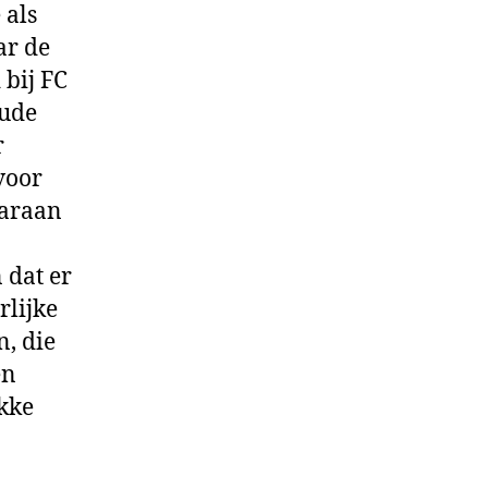
 als
ar de
 bij FC
lude
r
voor
aaraan
 dat er
rlijke
, die
en
kke