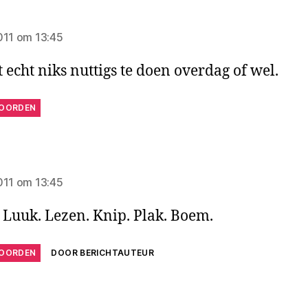
egt:
011 om 13:45
t echt niks nuttigs te doen overdag of wel.
OORDEN
zegt:
011 om 13:45
 Luuk. Lezen. Knip. Plak. Boem.
OORDEN
DOOR BERICHTAUTEUR
egt: