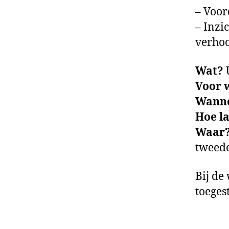
– Voor
– Inzic
verhoo
Wat?
Voor 
Wann
Hoe l
Waar
tweede
Bij de
toeges