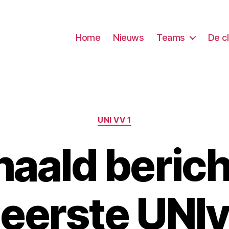
Home
Nieuws
Teams
De c
Categorieën
UNI VV 1
aald berich
 eerste UNI