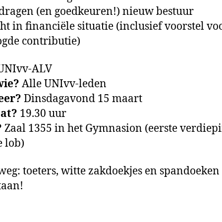
dragen (en goedkeuren!) nieuw bestuur
ht in financiële situatie (inclusief voorstel vo
gde contributie)
UNIvv-ALV
wie?
Alle UNIvv-leden
eer?
Dinsdagavond 15 maart
aat?
19.30 uur
?
Zaal 1355 in het Gymnasion (eerste verdiepi
 lob)
 weg: toeters, witte zakdoekjes en spandoeken 
taan!