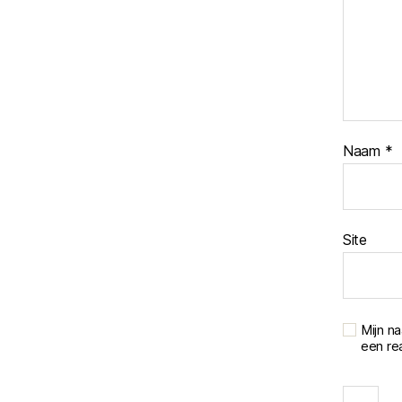
Naam
*
Site
Mijn n
een rea