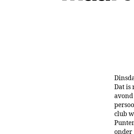
Dinsda
Dat is
avond 
persoo
club 
Punten
onder 