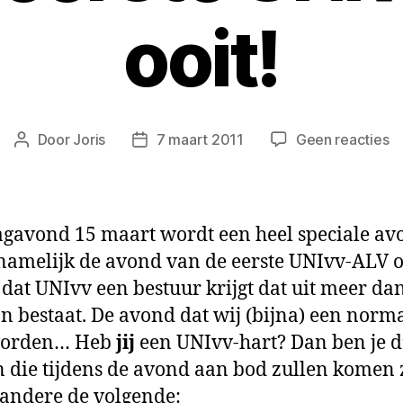
ooit!
o
Door
Joris
7 maart 2011
Geen reacties
Berichtauteur
Berichtdatum
He
be
1
m
gavond 15 maart wordt een heel speciale av
ee
 namelijk de avond van de eerste UNIvv-ALV o
UN
dat UNIvv een bestuur krijgt dat uit meer da
A
oo
n bestaat. De avond dat wij (bijna) een norm
worden… Heb
jij
een UNIvv-hart? Dan ben je d’
 die tijdens de avond aan bod zullen komen 
andere de volgende: