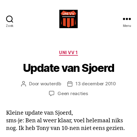
Zoek
Menu
Uni
VV
Categorieën
UNI VV 1
Update van Sjoerd
Door
wouterdb
13 december 2010
Berichtauteur
Berichtdatum
op
Geen reacties
Update
van
Kleine update van Sjoerd,
Sjoerd
sms-je: Ben al weer klaar, voel helemaal niks
nog. Ik heb Tony van 10-nen niet eens gezien.