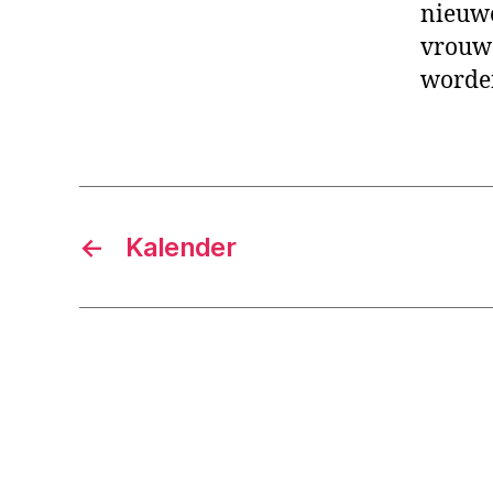
nieuwe
vrouwe
worde
←
Kalender