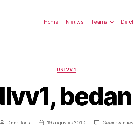
Home
Nieuws
Teams
De c
Categorieën
UNI VV 1
Ivv1, bedan
Door
Joris
19 augustus 2010
Geen reactie
Berichtauteur
Berichtdatum