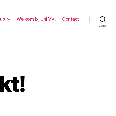
lub
Welkom bij Uni VV!
Contact
Zoek
kt!
op
s
UNIvv1,