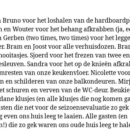
 Bruno voor het loshalen van de hardboardp
 en Wouter voor het behang afkrabben (ja, e
n Gerben (two times, two times) voor het legg
er. Bram en Joost voor alle verhuisdozen. Br
hooitasjes. Sjoerd voor het frezen van twee 
sleuven. Sandra voor het op de knieën afkr
jmresten van onze keukenvloer. Nicolette voor
n en schilderen van onze balkondeuren. Mi
et schuren en verven van de WC-deur. Beukie
edane klusjes (en alle klusjes die nog komen g
asten die net voor de seizoensevaluatie zo ge
 even ons huis leeg te laaien. Alle gasten (en
!) die zo gek waren ons oude huis leeg te hal