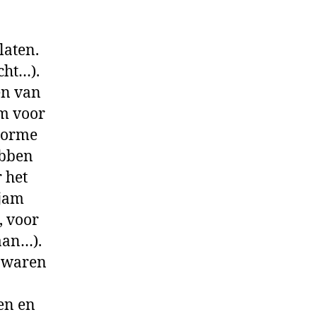
bedankt!
laten.
cht…).
en van
am voor
enorme
abben
 het
rjam
, voor
aan…).
k waren
en en