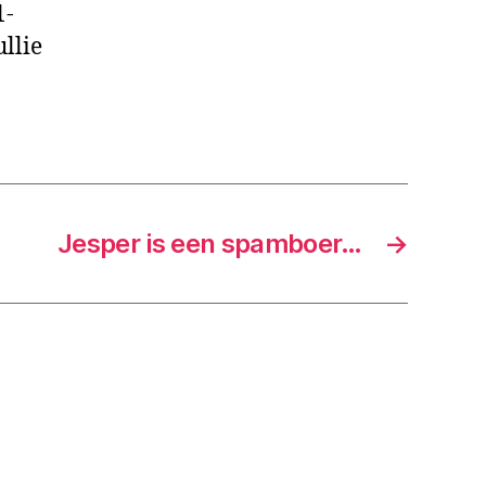
1-
llie
Jesper is een spamboer…
→