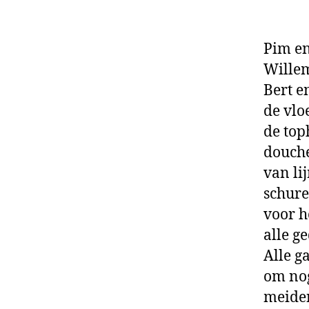
Pim en
Willem
Bert e
de vlo
de top
douche
van li
schure
voor h
alle g
Alle g
om nog
meiden