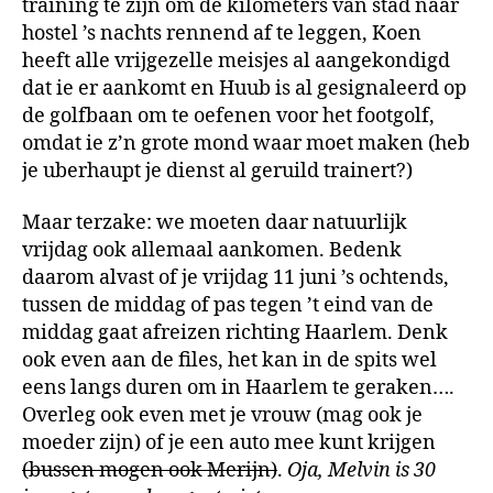
training te zijn om de kilometers van stad naar
hostel ’s nachts rennend af te leggen, Koen
heeft alle vrijgezelle meisjes al aangekondigd
dat ie er aankomt en Huub is al gesignaleerd op
de golfbaan om te oefenen voor het footgolf,
omdat ie z’n grote mond waar moet maken (heb
je uberhaupt je dienst al geruild trainert?)
Maar terzake: we moeten daar natuurlijk
vrijdag ook allemaal aankomen. Bedenk
daarom alvast of je vrijdag 11 juni ’s ochtends,
tussen de middag of pas tegen ’t eind van de
middag gaat afreizen richting Haarlem. Denk
ook even aan de files, het kan in de spits wel
eens langs duren om in Haarlem te geraken….
Overleg ook even met je vrouw (mag ook je
moeder zijn) of je een auto mee kunt krijgen
(bussen mogen ook Merijn)
.
Oja, Melvin is 30