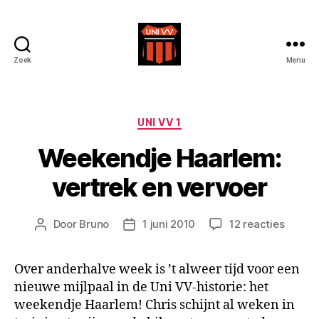
Zoek
Menu
Uni
VV
Categorieën
UNI VV 1
Weekendje Haarlem:
vertrek en vervoer
op
Door
Bruno
1 juni 2010
12 reacties
Berichtauteur
Berichtdatum
Weeke
Haarle
Over anderhalve week is ’t alweer tijd voor een
vertre
nieuwe mijlpaal in de Uni VV-historie: het
en
vervoe
weekendje Haarlem! Chris schijnt al weken in