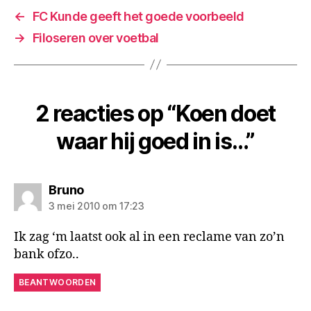
is…
←
FC Kunde geeft het goede voorbeeld
→
Filoseren over voetbal
2 reacties op “Koen doet
waar hij goed in is…”
zegt:
Bruno
3 mei 2010 om 17:23
Ik zag ‘m laatst ook al in een reclame van zo’n
bank ofzo..
BEANTWOORDEN