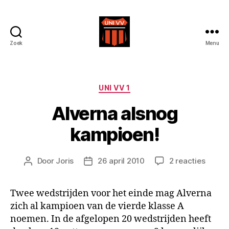
Zoek
Menu
Uni
VV
Categorieën
UNI VV 1
Alverna alsnog
kampioen!
op
Door
Joris
26 april 2010
2 reacties
Berichtauteur
Berichtdatum
Alvern
alsnog
Twee wedstrijden voor het einde mag Alverna
kampi
zich al kampioen van de vierde klasse A
noemen. In de afgelopen 20 wedstrijden heeft