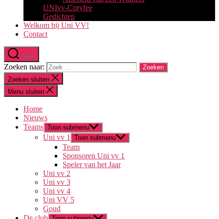
UNIvv-Coryfee
Gedichten
Welkom bij Uni VV!
Contact
Zoek
Zoeken naar:
Zoeken sluiten
Menu sluiten
Home
Nieuws
Teams
Toon submenu
Uni vv 1
Toon submenu
Team
Sponsoren Uni vv 1
Speler van het Jaar
Uni vv 2
Uni vv 3
Uni vv 4
Uni VV 5
Goud
De club
Toon submenu