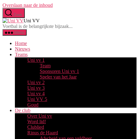
Overslaan naar de inhoud
Zoek
Uni VV
Voetbal is de belangrijkste bijzaak...
Menu
Home
Nieuws
Teams
Uni vv 1
Team
Sponsoren Uni vv 1
Speler van het Jaar
Uni vv 2
Uni vv 3
Uni vv 4
Uni VV 5
Goud
De club
Over Uni vv
Word lid!
Clublied
Rinus de Haard
Afscheid van een veldheer