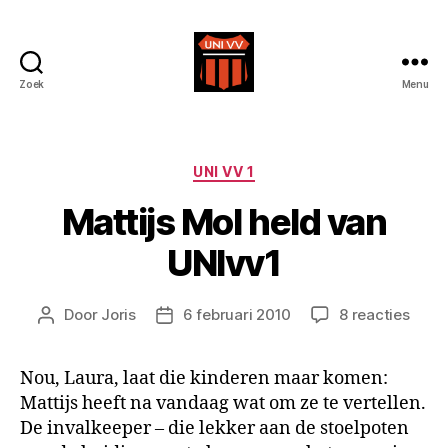
Zoek
Menu
Uni
VV
Categorieën
UNI VV 1
Mattijs Mol held van
UNIvv1
op
Door
Joris
6 februari 2010
8 reacties
Berichtauteur
Berichtdatum
Matti
Mol
Nou, Laura, laat die kinderen maar komen:
held
Mattijs heeft na vandaag wat om ze te vertellen.
van
UNIv
De invalkeeper – die lekker aan de stoelpoten