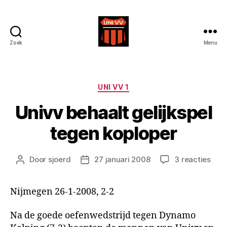
Zoek
Menu
Uni
VV
Categorieën
UNI VV 1
Univv behaalt gelijkspel
tegen koploper
op
Door
sjoerd
27 januari 2008
3 reacties
Berichtauteur
Berichtdatum
Univ
beha
Nijmegen 26-1-2008, 2-2
geli
teg
kopl
Na de goede oefenwedstrijd tegen Dynamo