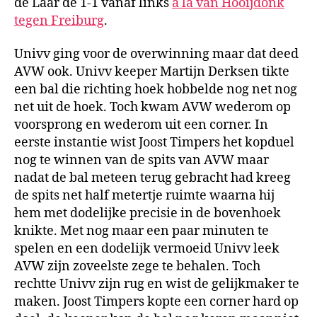
de Laar de 1-1 vanaf links
a la van Hooijdonk
tegen Freiburg
.
Univv ging voor de overwinning maar dat deed
AVW ook. Univv keeper Martijn Derksen tikte
een bal die richting hoek hobbelde nog net nog
net uit de hoek. Toch kwam AVW wederom op
voorsprong en wederom uit een corner. In
eerste instantie wist Joost Timpers het kopduel
nog te winnen van de spits van AVW maar
nadat de bal meteen terug gebracht had kreeg
de spits net half metertje ruimte waarna hij
hem met dodelijke precisie in de bovenhoek
knikte. Met nog maar een paar minuten te
spelen en een dodelijk vermoeid Univv leek
AVW zijn zoveelste zege te behalen. Toch
rechtte Univv zijn rug en wist de gelijkmaker te
maken. Joost Timpers kopte een corner hard op