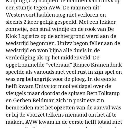
Kolping (7-2) hoopten de mannen van Univv op
een stuntje tegen AVW. De mannen uit
Westervoort hadden nog niet verloren en
slechts 2 keer gelijk gespeeld. Met een lekker
zonnetje, een straf windje en de rook van De
Klok Logistics op de achtergrond werd aan de
wedstrijd begonnen. Univv begon feller aan de
wedstrijd en won bijna alle duels in de
verdediging als op het middenveld. De
opgetrommelde “veteraan” Remco Kranendonk
speelde als vanouds met veel rust in zijn spel en
was erg belangrijk voor de ploeg. In de eerste
helft kwam Univv tot mooi veldspel over de
vleugels maar doordat de spitsen Bert Tolkamp
en Gerben Beldman zich in positieve zin
bemoeiden met het opzetten van de aanval was
er bij de voorzet telkens niemand om het af te
maken. AVW kwam in de eerste helft totaal niet