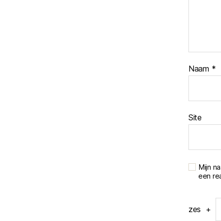
Naam
*
Site
Mijn n
een rea
zes
+