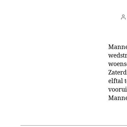
B
Mannen
wedstr
woensd
Zaterd
elftal
voorui
Mannen